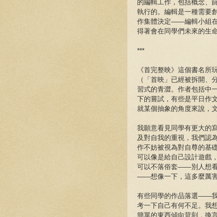
的編輯工作，包括概念、
執行的。編輯是一種需要
作集體決定——編輯小組
得著會在同學們未來的生
***
《首完整映》這個書名所
（「首映」已經被拆開、
習式的青澀。作者包括中
下的嘗試，有些是平日作
就某個抽象的角度來說，
我願意看見同學有更大的
及對自我的重視，我們認
作不妨被視為對自尊的基
可以像是給自己設計遊戲
可以不落俗套——別人想
——想像一下，這多麼厲
有些同學的作品落選——
考一下自己有何不足。我
簡單的東西傾向苛刻，換