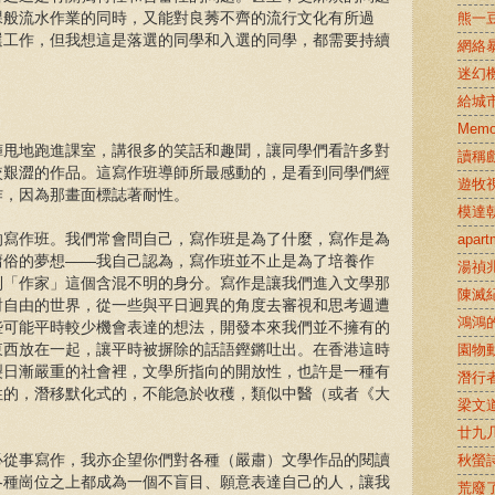
課般流水作業的同時，又能對良莠不齊的流行文化有所過
熊一
選工作，但我想這是落選的同學和入選的同學，都需要持續
網絡
迷幻
給城
Memor
褲甩地跑進課室，講很多的笑話和趣聞，讓同學們看許多對
讀稱
較艱澀的作品。這寫作班導師所最感動的，是看到同學們經
遊牧
作，因為那畫面標誌著耐性。
模達
的寫作班。我們常會問自己，寫作班是為了什麼，寫作是為
apa
庸俗的夢想——我自己認為，寫作班並不止是為了培養作
湯禎
到「作家」這個含混不明的身分。寫作是讓我們進入文學那
陳滅
對自由的世界，從一些與平日迥異的角度去審視和思考週遭
鴻鴻
些可能平時較少機會表達的想法，開發本來我們並不擁有的
東西放在一起，讓平時被摒除的話語鏗鏘吐出。在香港這時
園物
裂日漸嚴重的社會裡，文學所指向的開放性，也許是一種有
潛行
性的，潛移默化式的，不能急於收穫，類似中醫（或者《大
梁文
。
廿九几
必從事寫作，我亦企望你們對各種（嚴肅）文學作品的閱讀
秋螢
各種崗位之上都成為一個不盲目、願意表達自己的人，讓我
荒廢