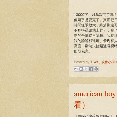
13000字，以為寫完了
但幾乎是要完了。真正把
時間無限放大，終於到達
不見得辯證地上昇），寫
點的合掌式再闡釋。我持
我的論證和進度、發現有
高度、斷句失控錯過電視
如期寫完。
Posted by
TSW，或鄧小樺
america
看）
〈偵探小說疏忽的細節〉 