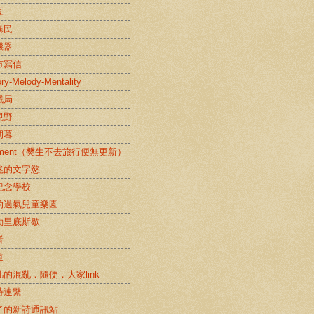
豆
暴民
機器
市寫信
y-Melody-Mentality
戲局
視野
朝暮
rtment（樊生不去旅行便無更新）
兆的文字慾
紀念學校
的過氣兒童樂園
動里底斯歇
者
道
的混亂．隨便．大家link
詩連繫
了的新詩通訊站