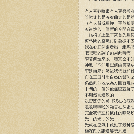
有人喜歡咳嗽有人更喜歡
咳嗽尤其是協奏曲尤其是第
（有人贊成壓抑）至於噴
每當進入一個新的空間在
一張椅子上坐下來首先壓
椅墊間的空氣再以微微不
我在心底深處發出一組嗚
吧吧吧的調子如果此時有
帶著餅進來以一種完全不
神氣（不知那些餅由何製
帶餅而來）然後我們就和
而在三度引用自己的警句
仍然劇烈地成為方圓百哩
中間的一個的他無礙宣佈
不期然而達致的
親密關係的罅隙我在心底
嘎嘎嗚嗚啦的雜音在深處
完全我們互相彼此的瞭然
光，的光，的光
光就在空氣中啟動了最神
極深刻的謙遜姿勢到達