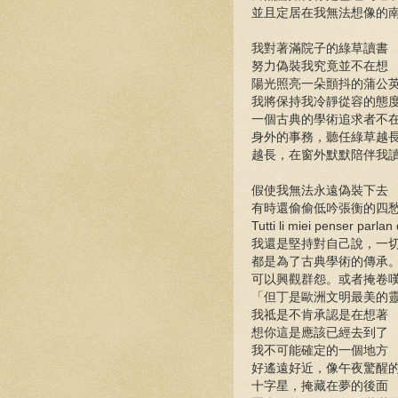
並且定居在我無法想像的
我對著滿院子的綠草讀書
努力偽裝我究竟並不在想
陽光照亮一朵顫抖的蒲公
我將保持我冷靜從容的態
一個古典的學術追求者不
身外的事務，聽任綠草越
越長，在窗外默默陪伴我
假使我無法永遠偽裝下去
有時還偷偷低吟張衡的四
Tutti li miei penser parla
我還是堅持對自己說，一
都是為了古典學術的傳承
可以興觀群怨。或者掩卷
「但丁是歐洲文明最美的
我祗是不肯承認是在想著
想你這是應該已經去到了
我不可能確定的一個地方
好遙遠好近，像午夜驚醒
十字星，掩藏在夢的後面