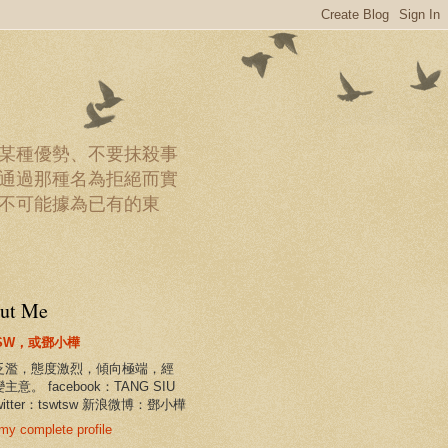
某種優勢、不要抹殺事
通過那種名為拒絕而實
不可能據為已有的東
ut Me
SW，或鄧小樺
泛濫，態度激烈，傾向極端，經
主意。 facebook：TANG SIU
witter：tswtsw 新浪微博：鄧小樺
my complete profile