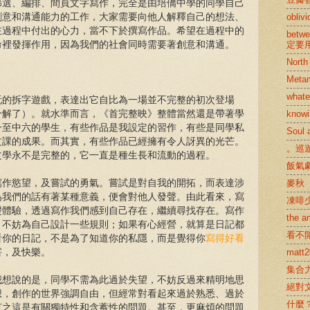
篩選、編排、間頁文字寫作，完全是由培僑中學的同學自己
創意和溝通能力的工作，大家需要向他人解釋自己的想法、
obliv
在過程中付出的心力，當不下於撰寫作品。希望在過程中的
betwe
命裡發揮作用，因為我們的社會同時需要著創意和溝通。
定要用f
North
Meta
whate
玩的拆字遊戲，表達出它自比為一場並不完整的初次登場
分解了）。就水準而言，《首完整映》整體當然還是帶著學
knowi
一至中六的學生，有些作品是我設定的習作，有些是同學私
Soul 
文課的成果。而其實，有些作品已經擁有令人訝異的光芒。
。巡
文學永不是完整的，它一直是種生長和流動的過程。
飯氣
寫作慾望，及嘗試的勇氣。嘗試是對自我的開拓，而表達涉
麥秋
為我們的話有著某種意義，便會對他人發聲。由此看來，寫
凍啡
礎體驗，透過寫作我們感到自己存在，繼續尋找存在。寫作
the a
，不妨為自己設計一些規則；如果有心經營，就算是日記都
看不
看你的日記，不是為了知道你的私隱，而是覺得你
寫得好看
害，及快樂。
matt2
集合
我想說的是，同學不需為此過於失望，不妨反過來精明地思
絕對
想，創作的世界強調自由，但經常對看起來過於熟悉、過於
什麼
言之這是有關獨特性和含蓄性的問題。甚至，更麻煩的問題