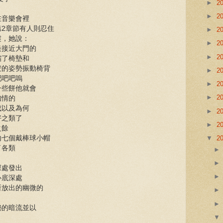
►
2
►
2
在音樂會裡
2章節有人則忍住
►
2
嚏，她說：
►
2
最接近大門的
►
2
縮了椅墊和
安的姿勢振動椅背
►
2
吧吧吧嗚
►
2
一些餅他就會
►
2
知情的
成以及為何
►
2
好之類了
►
2
之餘
▼
2
內七個戴棒球小帽
了各類
深處發出
心底深處
所放出的幽微的
秘的暗流並以