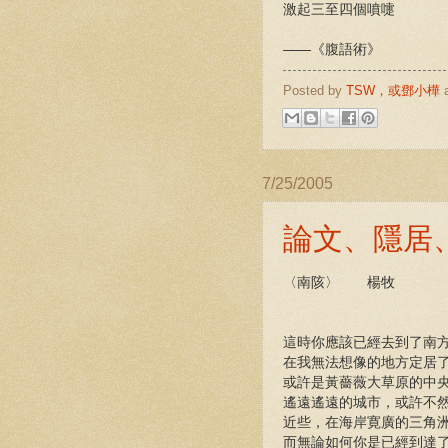
激起三至四個噴嚏
——《腹語術》
Posted by
TSW，或鄧小樺
7/25/2005
論文、隱居
〈南陔〉 楊牧
這時你應該已經去到了南
在我無法想像的地方定居
或許是黃薔薇大草原的中
遙遠遙遠的城市，或許不
近些，在海岸寛廣的三角
而無論如何你是已經到達