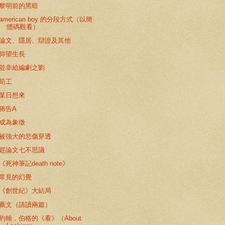
黎明前的黑暗
american boy 的分段方式（以簡
體碼觀看）
論文、隱居、辯證及其他
仰望生長
並非給編劇之劉
筍工
某日想來
佈告A
成為象徵
被強大的悲傷穿透
趕論文七不思議
《死神筆記death note》
常見的幻覺
《創世紀》大結局
薦文（請讀兩篇）
約翰．伯格的《看》（About