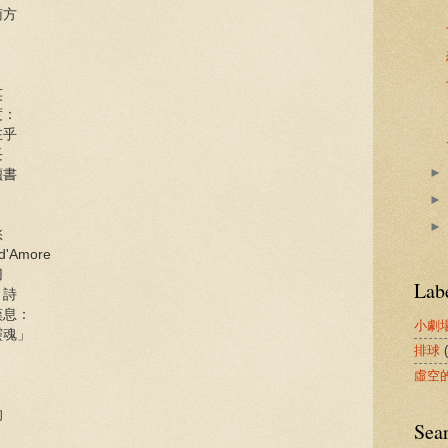
南方
英
度：
在乎
長
讀書
愁
n d'Amore
切
Lab
。詩
嘆息：
小劇
靈魂」
排球
虛空
的
Sea