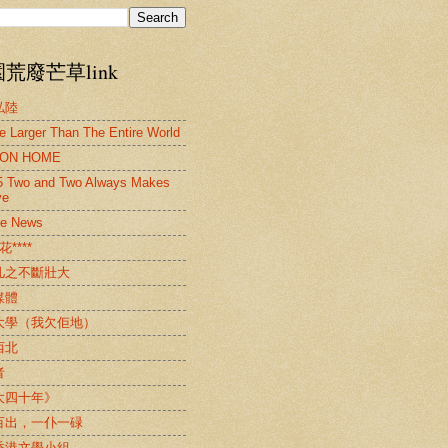
荒廢芒草link
私陸
tle Larger Than The Entire World
ION HOME
 Two and Two Always Makes
ve
le News
花****
几之不斷壯大
媒體
大學（我欠佢地）
西北
者
大四十年》
百出，一仆一碌
香港文學小組