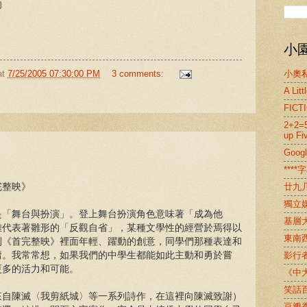
的
小園
at
7/25/2005 07:30:00 PM
3 comments:
小奧
A Lit
FICT
2+2=5
up Fi
Goog
****字
完整映》
廿九
獨立
是「舞台與扮演」。登上舞台扮演角色意味著「成為他
基層
離代表著雛形的「反觀自省」，某種文學性的經營於焉得以
東南
到《首完整映》裡面年輕、躍動的創意，同學們那種表達和
庸。我常常想，如果我們的中學生都能如此主動和勇於嘗
影行
更多的活力和可能。
《中
笑話
來自陳滅〈我剪紙城〉等一系列詩作，在這裡向陳滅致謝）
豆瓣