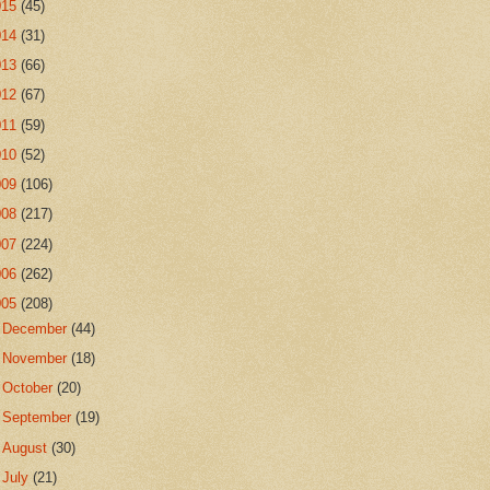
015
(45)
014
(31)
013
(66)
012
(67)
011
(59)
010
(52)
009
(106)
008
(217)
007
(224)
006
(262)
005
(208)
►
December
(44)
►
November
(18)
►
October
(20)
►
September
(19)
►
August
(30)
▼
July
(21)