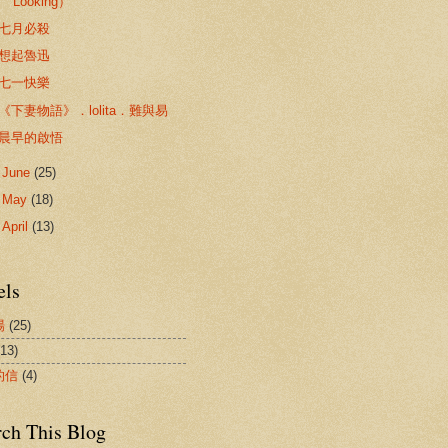
Looking）
七月必殺
想起魯迅
七一快樂
《下妻物語》．lolita．難與易
晨早的啟悟
►
June
(25)
►
May
(18)
►
April
(13)
els
場
(25)
(13)
的信
(4)
rch This Blog