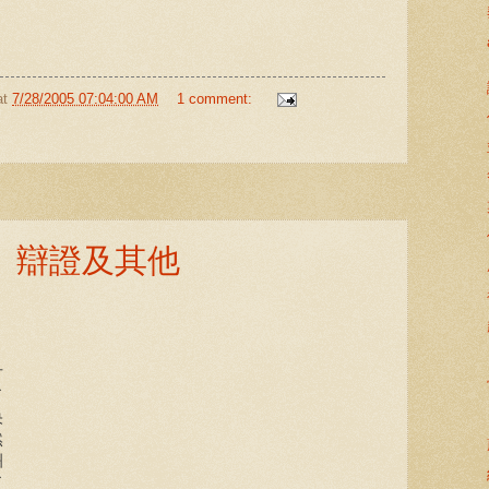
at
7/28/2005 07:04:00 AM
1 comment:
、辯證及其他
方
了
央
然
洲
了