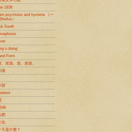
ion 1938
en psychosis and hysteria （一
irefox）
 & South
morphosis
ver
ng n doing
and Form
遊。巡遊。巡。巡遊。
劇場
少甜
mateur
開
046
力肥
文化
？不是什麼？