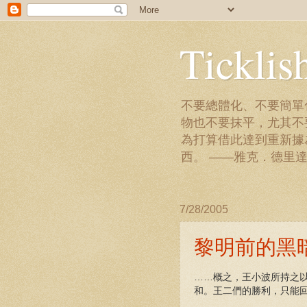
Ticklis
不要總體化、不要簡單
物也不要抹平，尤其不
為打算借此達到重新據
西。 ——雅克．德里
7/28/2005
黎明前的黑
……概之，王小波所持之
和。王二們的勝利，只能