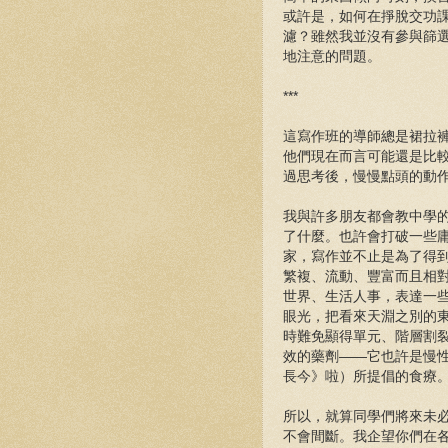
或許是，如何在掙脫交功
濾？雖然我並沒有參與篩
地注意的問題。
***
這寫作班的導師總是裙拉
他們現在而言可能還是比
過思考後，慢慢點頭的動
我與許多朋友都會教中學
了什麼。也許會打破一些
家，寫作並不止是為了得
繁複、流動、豐富而且相
世界、生活人事，表達一
眼光，把看來天淵之別的
時難免顯得單元、階層割
效的藥劑——它也許是慢
長今》啦）所提倡的食療
所以，就算同學們將來未
不會間斷。我企望你們在