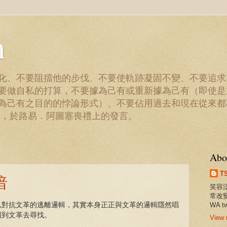
h
化、不要阻擋他的步伐、不要使軌跡凝固不變、不要追求
要做自私的打算，不要據為己有或重新據為己有（即使是
為己有之目的的悖論形式）、不要佔用過去和現在從來都
達，於路易．阿圖塞喪禮上的發言。
Abo
T
暗
笑容
常改變
以對抗文革的逃離邏輯，其實本身正正與文革的邏輯隱然唱
WA t
回到文革去尋找。
View 