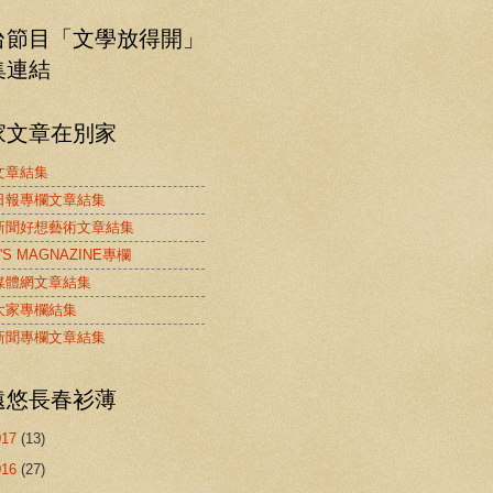
台節目「文學放得開」
集連結
家文章在別家
文章結集
日報專欄文章結集
新聞好想藝術文章結集
'S MAGNAZINE專欄
媒體網文章結集
大家專欄結集
新聞專欄文章結集
遠悠長春衫薄
017
(13)
016
(27)