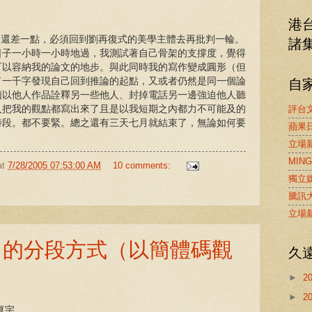
港
嗎？還差一點，必須回到劉再復式的美學主體去再批判一輪。
諸
日子一小時一小時地過，我測試著自己骨架的支撐度，覺得
可以容納我的論文的地步。與此同時我的寫作變成圓形（但
自
了一千字發現自己回到推論的起點，又或者仍然是同一個論
續以他人作品詮釋另一些他人、封掉電話另一邊強迫他人聽
人把我的觀點都寫出來了且是以我短期之內都力不可能及的
評台
時段。都不要緊。總之還有三天七月就結束了，無論如何要
蘋果
立場
MING
at
7/28/2005 07:53:00 AM
10 comments:
獨立
騰訊
立場
n boy 的分段方式（以簡體碼觀
久
►
2
►
2
夏宇