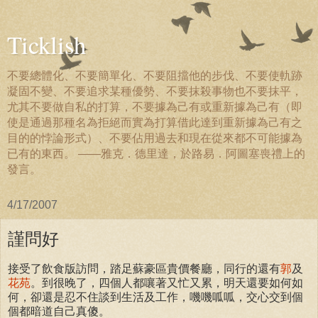
Ticklish
不要總體化、不要簡單化、不要阻擋他的步伐、不要使軌跡
凝固不變、不要追求某種優勢、不要抹殺事物也不要抹平，
尤其不要做自私的打算，不要據為己有或重新據為己有（即
使是通過那種名為拒絕而實為打算借此達到重新據為己有之
目的的悖論形式）、不要佔用過去和現在從來都不可能據為
已有的東西。 ——雅克．德里達，於路易．阿圖塞喪禮上的
發言。
4/17/2007
謹問好
接受了飲食版訪問，踏足蘇豪區貴價餐廳，同行的還有
郭
及
花苑
。到很晚了，四個人都嚷著又忙又累，明天還要如何如
何，卻還是忍不住談到生活及工作，嘰嘰呱呱，交心交到個
個都暗道自己真傻。