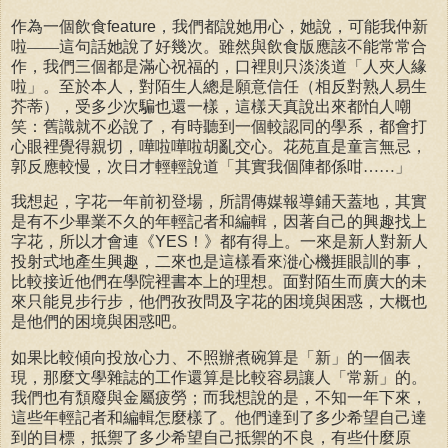
作為一個飲食
feature
，我們都說她用心，她說，可能我仲新
啦——這句話她說了好幾次。雖然與飲食版應該不能常常合
作，我們三個都是滿心祝福的，口裡則只淡淡道「人夾人緣
啦」。至於本人，對陌生人總是願意信任（相反對熟人易生
芥蒂），受多少次騙也還一樣，這樣天真說出來都怕人嘲
笑：舊識就不必說了，有時聽到一個較認同的學系，都會打
心眼裡覺得親切，嘩啦嘩啦胡亂交心。花苑直是童言無忌，
郭反應較慢，次日才輕輕說道「其實我個陣都係咁……」
我想起，字花一年前初登場，所謂傳媒報導鋪天蓋地，其實
是有不少畢業不久的年輕記者和編輯，因著自己的興趣找上
字花，所以才會連《
YES
！》都有得上。一來是新人對新人
投射式地產生興趣，二來也是這樣看來漇心機捱眼訓的事，
比較接近他們在學院裡書本上的理想。面對陌生而廣大的未
來只能見步行步，他們孜孜問及字花的困境與困惑，大概也
是他們的困境與困惑吧。
如果比較傾向投放心力、不照辦煮碗算是「新」的一個表
現，那麼文學雜誌的工作還算是比較容易讓人「常新」的。
我們也有頹廢與金屬疲勞；而我想說的是，不知一年下來，
這些年輕記者和編輯怎麼樣了。他們達到了多少希望自己達
到的目標，抵禦了多少希望自己抵禦的不良，有些什麼原