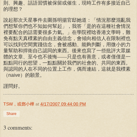
則、興趣、話語習慣被保留或催生，現時工作有多接近自己
的理想？
說起那次天星事件去圍孫明揚官邸她道：「情況那麼混亂我
們想幫你們也不知如何幫起」，我答「是的在這種社會情況
裡要配合的話需要很多力氣。」在學院裡唸香港文學時，難
免有點天真樸素的自由主義信念，會傾向相信人在限制裡也
可以找到空間實踐信念，會被感動、能夠判斷，用微小的力
量幫助和捍衛自己認同的東西。後來也寫了一些批評大眾媒
體的文章、至今也不後悔——只是也有善意，或者僅僅是一
點點同行的想望，一點點關於我們的社會的、共同的東西。
與認同的人在不同的位置上工作，偶而連結，這就是我樸素
（
naive
）的願景。
謹問好。
TSW，或鄧小樺
at
4/17/2007 09:44:00 PM
Share
3 comments: